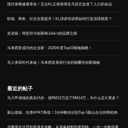
现代脊椎健康革命！五位KL正骨师用非凡技艺改变了人们的命运
职场、商务、社交全面提升！KL演讲培训师如何打造演讲精英？
史进福：用坚持与创新铸Julie’s的品牌之路
马来西亚成功的企业家：2025年度Top10领袖揭晓！
无人美容时代来临！马来西亚美容行业的颠覆性创新揭秘
最近的帖子
马六甲借钱的真实代价：借RM12万还了RM14万，为什么还欠更多？
新山借钱，先查KPKT再借！2分钟教你识别Top 5新山合法持牌机构
吉隆坡合法贷款申请全攻略：从准备材料到拿到钱，一步一步教你避