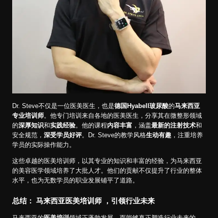
Dr. Steve不仅是一位医美医生，也是
德国Hyabell玻尿酸
的
马来西亚
专业培训师
。他专门培训来自各地的医美医生，分享其在微整形领域
的
深厚知识
和
实践经验
。他的课程
内容丰富
，涵盖
最新的注射技术
和
安全规范，
深受学员好评
。Dr. Steve的教学风格
生动有趣
，注重培养
学员的实际操作能力。
这些卓越的医美培训师，以其专业的知识和丰富的经验，为马来西亚
的美容医学领域培养了大批人才。他们的贡献不仅提升了行业的整体
水平，也为无数学员的职业发展铺平了道路。
总结： 马来西亚医美培训师 ，引领行业未来
马来西亚的
医美培训
领域正蓬勃发展，而能够真正塑造行业未来的，