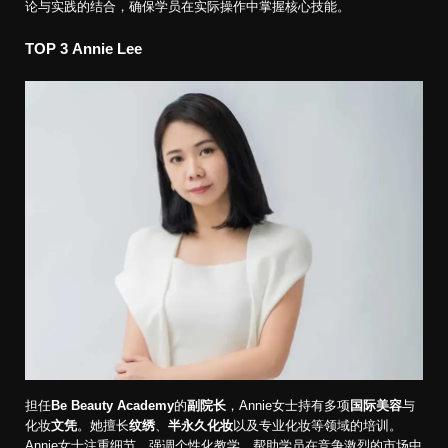
论与实践的结合，确保学员在实际操作中掌握核心技能。
TOP 3
Annie Lee
担任
Be Beauty Academy
的
副院长
，Annie女士持有多项
国际美容
与
化妆
文凭
。她擅长
纹绣
、
半永久化妆
以及专业化妆等领域的培训。
Annie女士注重细节，强调个性化教学，帮助学员在竞争激烈的市场中