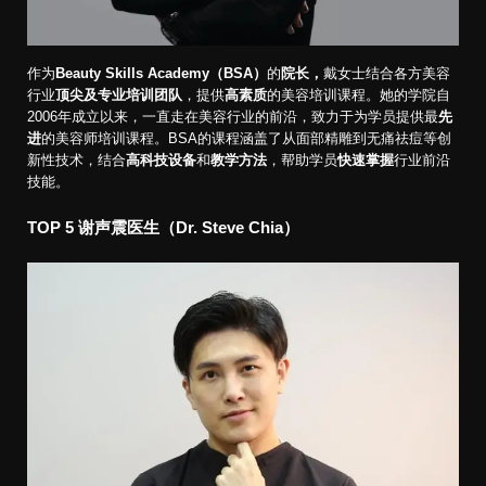
作为
Beauty Skills Academy（BSA）
的
院长，
戴女士结合各方美容
行业
顶尖及专业培训团队
，提供
高素质
的美容培训课程。她的学院自
2006年成立以来，一直走在美容行业的前沿，致力于为学员提供最
先
进
的美容师培训课程。BSA的课程涵盖了从面部精雕到无痛祛痘等创
新性技术，结合
高科技设备
和
教学方法
，帮助学员
快速掌握
行业前沿
技能。
TOP 5
谢声震医生（Dr. Steve Chia）