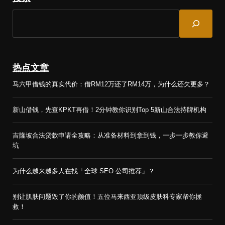
S
e
a
r
c
热点文章
h
马六甲借钱的真实代价：借RM12万还了RM14万，为什么还欠更多？
新山借钱，先查KPKT再借！2分钟教你识别Top 5新山合法持牌机构
吉隆坡合法贷款申请全攻略：从准备材料到拿到钱，一步一步教你避
坑
为什么越来越多人在找「全球 SEO 公司推荐」？
别让肌肤问题毁了你的颜值！五位马来西亚顶级皮肤科专家帮你拯
救！