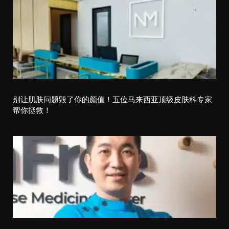
a
v
i
g
a
t
别让肌肤问题毁了你的颜值！五位马来西亚顶级皮肤科专家
帮你拯救！
i
o
n