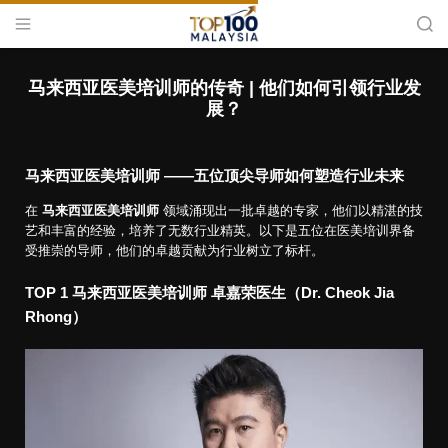
S
M
S
k
e
e
i
n
a
T
u
r
p
o
c
马来西亚医美培训师的传奇 | 他们如何引领行业发
t
h
p
展？
o
1
c
0
o
0
马来西亚医美培训师 ——五位顶尖导师如何塑造行业未来
n
M
t
在
马来西亚医美培训师
领域涌现出一批卓越的专家，他们以精湛的技
a
e
艺和丰富的经验，培养了无数行业精英。以下是五位在医美培训界备
l
受推崇的导师，他们的卓越贡献为行业树立了标杆。
n
a
t
y
TOP 1 马来西亚医美培训师
卓嘉荣医生（Dr. Cheok Jia
s
Rhong）
i
a