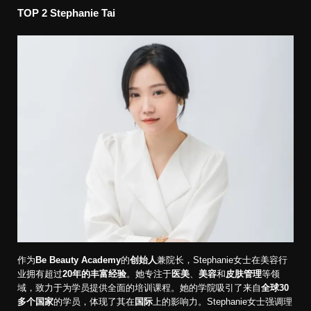
TOP 2
Stephanie Tai
作为
Be Beauty Academy
的
创始人
兼院长，Stephanie女士在美容行
业拥有超过
20年的丰富经验
。她专注于
医美
、
美容
和
皮肤管理
等领
域，致力于为学员提供全面的培训课程。她的学院吸引了来自
全球30
多个国家
的学员，体现了其在
国际
上的影响力。Stephanie女士强调理