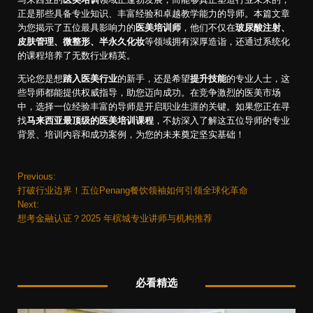
正是那些具备专业知识、丰富经验和卓越教学能力的导师。本篇文章
为您揭示了五位最具影响力的
医美培训师
，他们不仅在
玻尿酸注射、
皮肤管理、微整形、半永久化妆
等领域拥有深厚造诣，还通过系统化
的课程培养了无数行业精英。
无论您是想
踏入医美行业
的新手，还是希望
提升技能
的专业人士，这
些导师都能提供权威指导，助您迈向成功。在竞争激烈的医美市场
中，选择一位经验丰富的导师是开启职业生涯的关键。如果您正在寻
找
马来西亚最顶级的医美培训课程
，不妨深入了解这五位导师的专业
背景、培训内容和成功案例，为您的未来奠定坚实基础！
Previous:
P
打破行业边界！五位Penang餐饮领袖如何引领全球化革命
o
Next:
想考金融认证？2025 年槟城专业讲师与机构推荐
s
t
必看精选
n