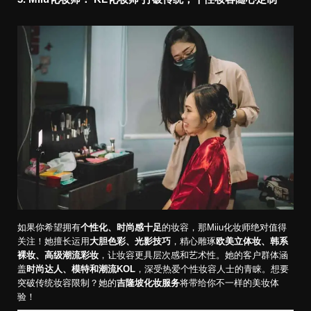
如果你希望拥有
个性化、时尚感十足
的妆容，那Miiu化妆师绝对值得
关注！她擅长运用
大胆色彩、光影技巧
，精心雕琢
欧美立体妆、韩系
裸妆、高级潮流彩妆
，让妆容更具层次感和艺术性。她的客户群体涵
盖
时尚达人、模特和潮流KOL
，深受热爱个性妆容人士的青睐。想要
突破传统妆容限制？她的
吉隆坡化妆服务
将带给你不一样的美妆体
验！