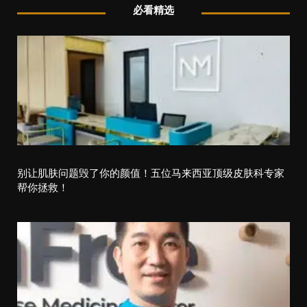
必看精选
n
a
v
i
g
a
t
别让肌肤问题毁了你的颜值！五位马来西亚顶级皮肤科专家
帮你拯救！
i
o
n