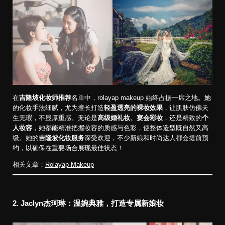
在
吉隆坡化妆师推荐
名单中，rolayap makeup 始终占据一席之地。她
的化妆手法细腻，尤为擅长打造
轻盈透亮的裸妆效果
，让肌肤仿佛天
生无瑕，不显厚重感。无论是
高级婚礼妆、宴会彩妆
，还是精致的
个
人妆容
，她都能精准把握妆容的质感与色彩，使整体造型既自然又高
级。她的
吉隆坡化妆服务
深受欢迎，不少新娘和时尚达人都会提前预
约，以确保在重要场合展现最佳状态！
相关文章：
Rolayap Makeup
2. Jaclyn杰珂琳：温婉典雅，打造专属新娘妆