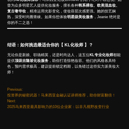
曾为众多明星艺人提供化妆服务，擅长各种
韩系裸妆、欧美混血妆、
复古奢华妆
，精准运用光影变化，使妆容层次感更强。她的技艺娴
熟，深受时尚圈青睐。如果你想体验
明星级美妆服务
，Jeanie 绝对是
你的不二之选！
结语：如何挑选最适合你的【 KL化妆师 】？
无论你是新娘、职场精英，还是时尚达人，这五位
KL专业化妆师
都能
提供
顶级吉隆坡化妆服务
，助你打造惊艳妆容。他们的风格各具特
色，预约需求极高，建议提前锁定档期，以免错过这些实力派美妆大
师！
Previous:
P
投资界的秘密武器！马来西亚金融认证讲师推荐，助你财富翻倍！
o
Next:
2025马来西亚最具影响力的10位企业家：以非凡视野改变行业
s
t