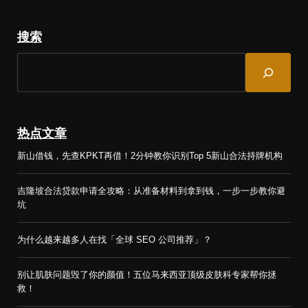
搜索
S
e
a
r
c
热点文章
h
新山借钱，先查KPKT再借！2分钟教你识别Top 5新山合法持牌机构
吉隆坡合法贷款申请全攻略：从准备材料到拿到钱，一步一步教你避
坑
为什么越来越多人在找「全球 SEO 公司推荐」？
别让肌肤问题毁了你的颜值！五位马来西亚顶级皮肤科专家帮你拯
救！