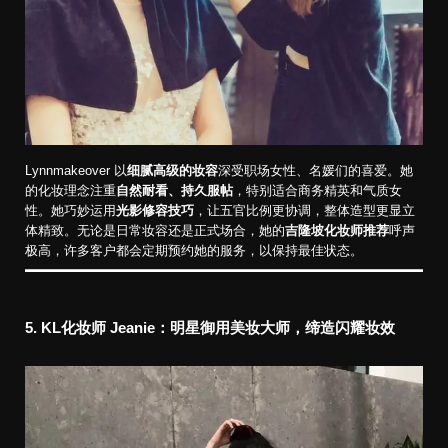
Lynnmakeover 以
细腻高级的妆容
深受职场女性、名媛们的喜爱。她
的化妆理念注重
自然耐看、持久服帖
，特别适合商务精英和气质女
性。她巧妙运用
光影修容技巧
，让五官比例更协调，整体造型更显立
体精致。无论是日常妆容还是正式场合，她的
吉隆坡化妆师推荐
呼声
极高，许多客户都会定期预约她的服务，以保持最佳状态。
5. KL化妆师
Jeanie：明星御用美妆大师，缔造闪耀妆效