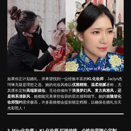
如果你正计划婚礼，并希望找到一位经验丰富的
KL化妆师
，Jaclyn杰
珂琳无疑是理想之选。她的化妆风格以
优雅精致、温柔细腻
著称，尤
其擅长定制
高端新娘妆
。无论你倾向于
浪漫梦幻风、复古典雅风，还
是韩系清新风
，她都能完美掌控妆容的层次感和细节。她的
吉隆坡化
妆师预约
需求极高，许多新娘都会提前锁定档期，以确保在婚礼当天
光彩照人！
3. Miiu化妆师： KL化妆师
打破传统，个性妆容随心定制