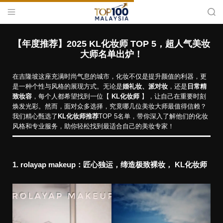
S
M
S
k
e
e
i
n
a
T
u
r
p
o
c
【年度推荐】2025 KL化妆师 TOP 5，超人气美妆
t
h
p
大师名单出炉！
o
1
c
0
在吉隆坡这座充满时尚气息的城市，化妆不仅是提升颜值的利器，更
o
0
是一种个性与风格的展现方式。无论是
婚礼妆、派对妆
，还是
日常精
n
M
致妆容
，每个人都希望找到一位【
KL化妆师
】，让自己在重要时刻
t
a
焕发光彩。然而，面对众多选择，究竟哪几位美妆大师最值得信赖？
e
我们精心甄选了
KL化妆师推荐
l
TOP 5名单，带你深入了解他们的化妆
n
风格和专业服务，助你轻松找到最适合自己的美妆专家！
a
t
y
s
i
1. rolayap makeup：匠心独运，缔造极致裸妆
， KL化妆师
a