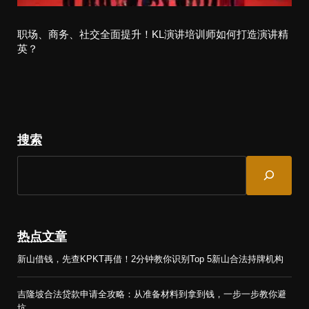
职场、商务、社交全面提升！KL演讲培训师如何打造演讲精
英？
搜索
S
e
a
r
c
热点文章
h
新山借钱，先查KPKT再借！2分钟教你识别Top 5新山合法持牌机构
吉隆坡合法贷款申请全攻略：从准备材料到拿到钱，一步一步教你避
坑