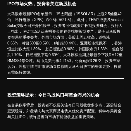
IPO市场火热，投资者关注新股机会
大马股市最新IPO名单显示，JS太阳能（JSSOLAR）上涨2.5仙至42
仙，迅行电源（XPB）跌0.5仙至21.5仙。此外，THMY控股及Verdant
Solar控股今日推介招股书，投资者可借此关注长期投资机会。投行人
士指出，IPO市场活跃表明资金仍在寻找增长型资产，是今日马股投
资布局的重要参考。外围市场方面，美股上周五收高，道指涨
0.65%，标普500扬0.59%，纳指起0.44%。亚洲股市涨跌不一，香港
恒生指数大涨1.89%，上证指数起0.90%，韩国股市升1.33%，但台股
跌1.70%，日经指数下滑0.69%。大马原棕油期货最新价下跌RM12至
RM4384每公吨。马币兑美元报4.2150，兑新元报3.2672。投资专家
认为，外盘行情与汇市波动直接影响大马今日股市的整体走势，投资
者需保持警惕。
投资策略提示：今日
马股
风口与黄金布局的机会
在交易数字背后，投资者不仅要关注今日马股收盘多少点，还需结合
宏观经济、外盘动向与大宗商品走势来优化资产配置。科学布局黄金
与关注IPO，或许是当前市场下稳健收益的重要策略。