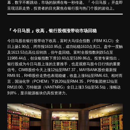
幕，数字不断跳动，市场的脉搏在每一秒传递。『 今日马股 』开盘即
呈现活跃走势，投资者的目光聚焦在银行股与热门个股的波动上。
『 今日马股 』收高，银行股领涨带动市场回稳
今日马股在银行股带动下收高，富时大马综合指数（FBM KLCI）全
日上扬1.90点，闭市报1610.95点，成功站稳1610点关口。盘中一度触
及1613.53点高位后转跌，但午盘回稳。富时全股指数则跌5点至
11988.44点，创业板指数下滑10.60点至5189.86点。投资专家指出，
银行股成为今日马股上涨的主要推手，也是观察马股今日行情的重要
信号。CIMB股价今天上涨12仙至RM7.37，MAYBANK股价最新报
RM9.91，RHB股价走势也表现稳健，收盘上涨6仙至RM6.63。相对而
言，国油化学（PCHEM）下跌20仙至RM4.35，PPB集团挫12仙至
RM10.00。万特能源（VANTNRG）全日上涨3.5仙至56.5仙，涨幅达
到8%，显示能源板块仍具投资潜力。