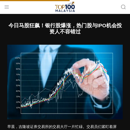
S
M
S
k
e
e
i
n
a
T
u
r
p
o
c
今日马股狂飙！银行股爆涨，热门股与IPO机会投
t
h
p
资人不容错过
o
1
c
0
o
0
n
M
t
a
e
l
n
a
t
y
s
i
a
早晨，吉隆坡证券交易所的交易大厅一片忙碌。交易员们紧盯着屏