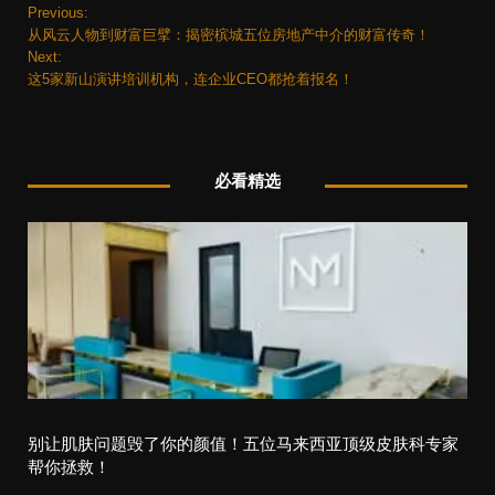
Previous:
P
从风云人物到财富巨擘：揭密槟城五位房地产中介的财富传奇！
o
Next:
这5家新山演讲培训机构，连企业CEO都抢着报名！
s
t
必看精选
n
a
v
i
g
a
t
别让肌肤问题毁了你的颜值！五位马来西亚顶级皮肤科专家
帮你拯救！
i