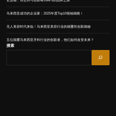
史进福：用坚持与创新铸Julie’s的品牌之路
马来西亚成功的企业家：2025年度Top10领袖揭晓！
无人美容时代来临！马来西亚美容行业的颠覆性创新揭秘
五位颠覆马来西亚牙科行业的创新者，他们如何改变未来？
搜索
Top100 Asian 聚焦亚洲最具影响力的成功企业家与行业先锋，带来最
新的商业动态、成功案例和深度分析。了解这些领袖如何塑造亚洲经
济与全球市场，助您掌握商界趋势和未来发展方向。
© 2024 Top100 Asian Media. All Rights Reserved.